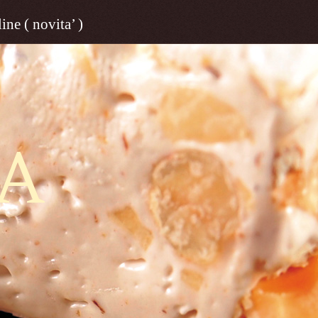
ine ( novita’ )
A