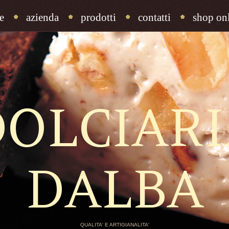
e
azienda
prodotti
contatti
shop onl
DOLCIARI
DALBA
QUALITA' E ARTIGIANALITA'