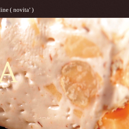
ine ( novita’ )
A