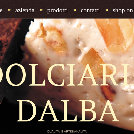
e
azienda
prodotti
contatti
shop onl
DOLCIARI
DALBA
QUALITA' E ARTIGIANALITA'