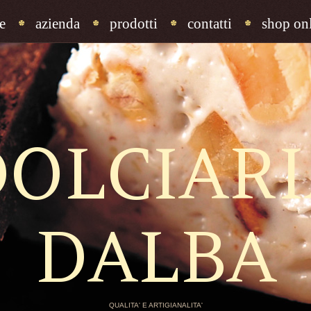
e
azienda
prodotti
contatti
shop onl
DOLCIARI
DALBA
QUALITA' E ARTIGIANALITA'