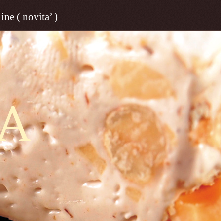
ine ( novita’ )
A