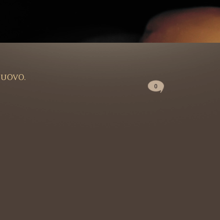
 UOVO.
0