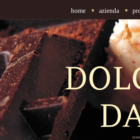
home
azienda
pr
DOL
D
QUAL