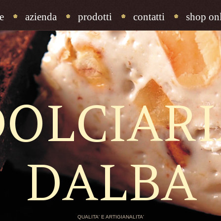
e
azienda
prodotti
contatti
shop onl
DOLCIARI
DALBA
QUALITA' E ARTIGIANALITA'