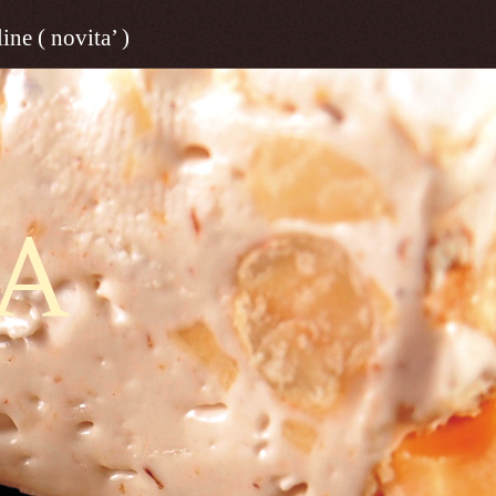
ine ( novita’ )
A