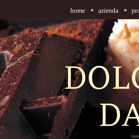
home
azienda
pr
DOL
D
QUAL