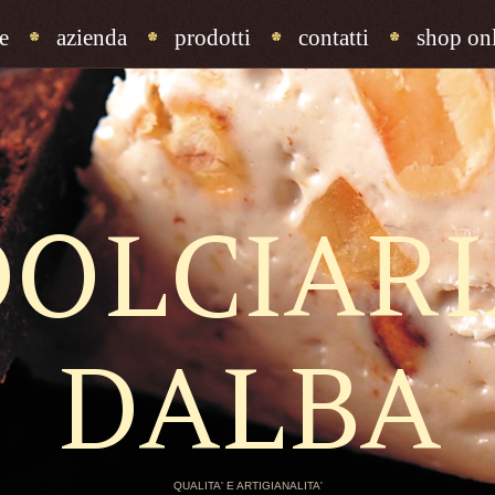
e
azienda
prodotti
contatti
shop onl
DOLCIARI
DALBA
QUALITA' E ARTIGIANALITA'