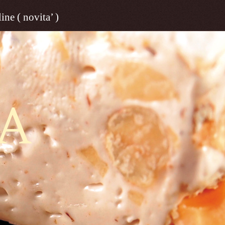
ine ( novita’ )
A