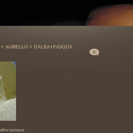
 + AGNELLO + DALBA+PASQUA
0
 dalba+pasqua