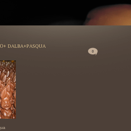
IO+ DALBA+PASQUA
0
qua