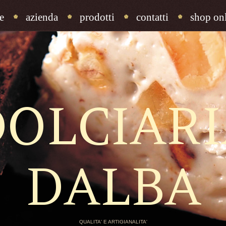
e
azienda
prodotti
contatti
shop onl
DOLCIARI
DALBA
QUALITA' E ARTIGIANALITA'