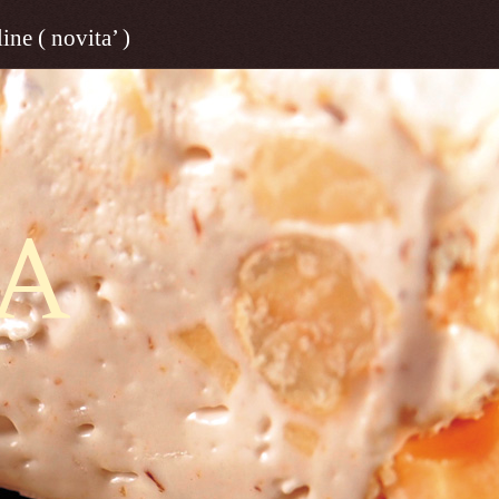
ine ( novita’ )
A