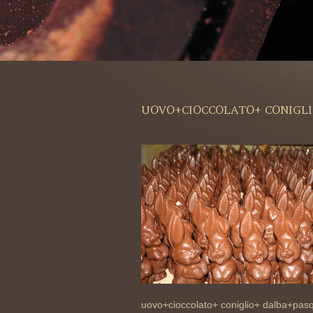
UOVO+CIOCCOLATO+ CONIGL
uovo+cioccolato+ coniglio+ dalba+pas