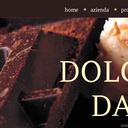
home
azienda
pr
DOL
D
QUAL