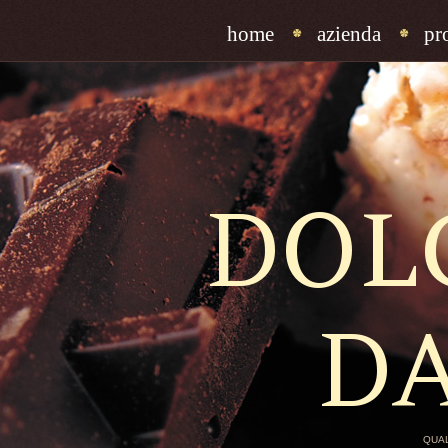
home
azienda
pr
DOL
D
QUAL