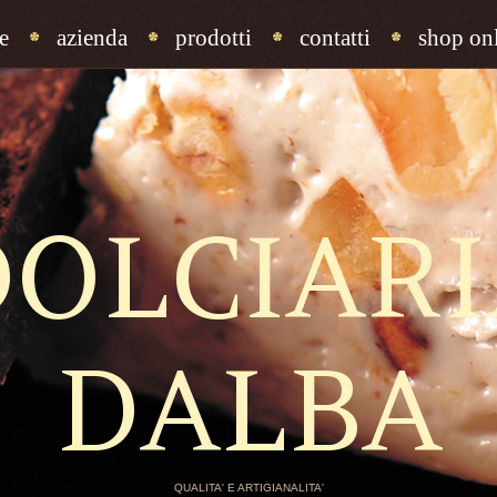
e
azienda
prodotti
contatti
shop onl
DOLCIARI
DALBA
QUALITA' E ARTIGIANALITA'