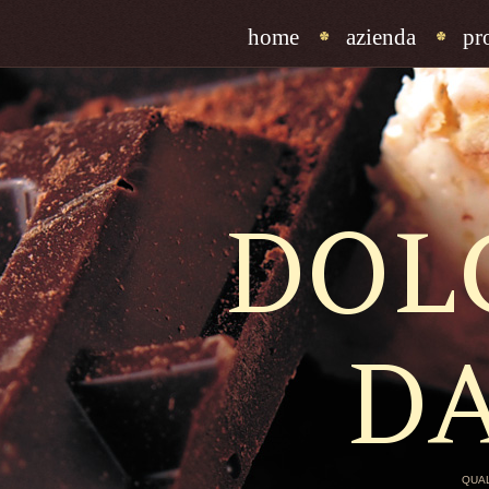
home
azienda
pr
DOL
D
QUAL