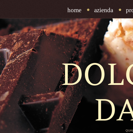
home
azienda
pr
DOL
D
QUAL