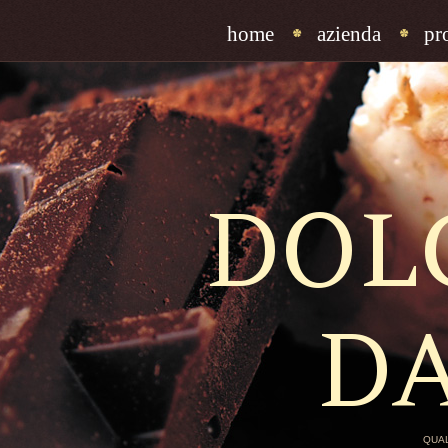
home
azienda
pr
DOL
D
QUAL