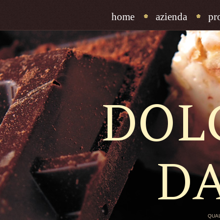
home
azienda
pr
DOL
D
QUAL