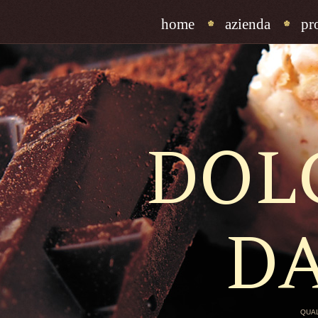
home
azienda
pr
DOL
D
QUAL