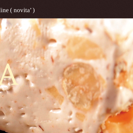
ine ( novita’ )
A