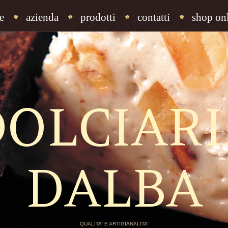
e
azienda
prodotti
contatti
shop onl
DOLCIARI
DALBA
QUALITA' E ARTIGIANALITA'