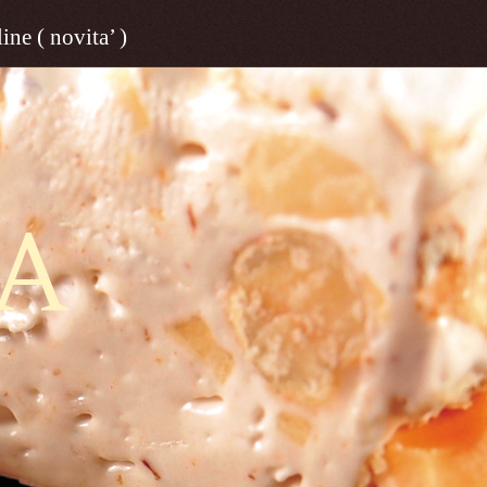
ine ( novita’ )
A