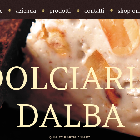
e
azienda
prodotti
contatti
shop onl
DOLCIARI
DALBA
QUALITA' E ARTIGIANALITA'