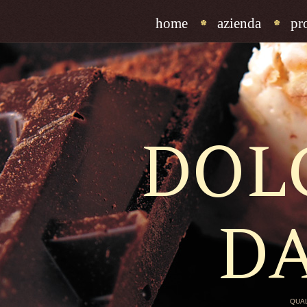
home
azienda
pr
DOL
D
QUAL