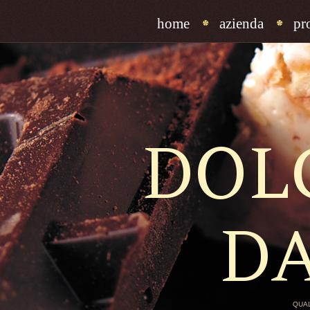
home
azienda
pr
DOL
D
QUAL