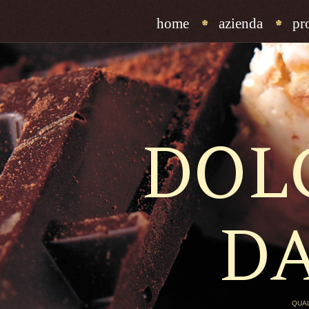
home
azienda
pr
DOL
D
QUAL