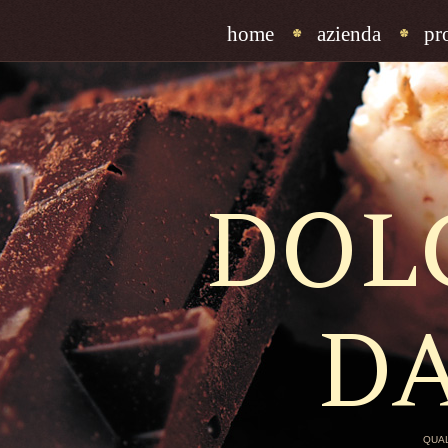
home
azienda
pr
DOL
D
QUAL