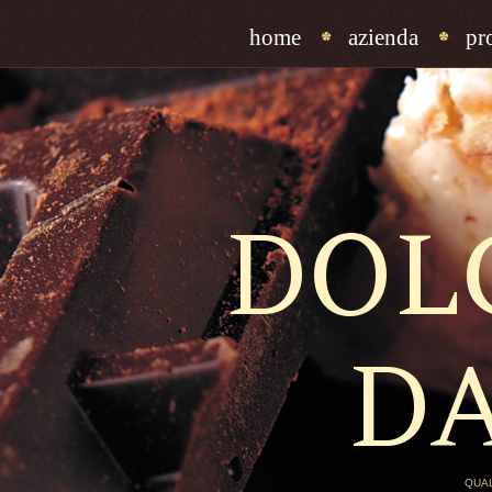
home
azienda
pr
DOL
D
QUAL