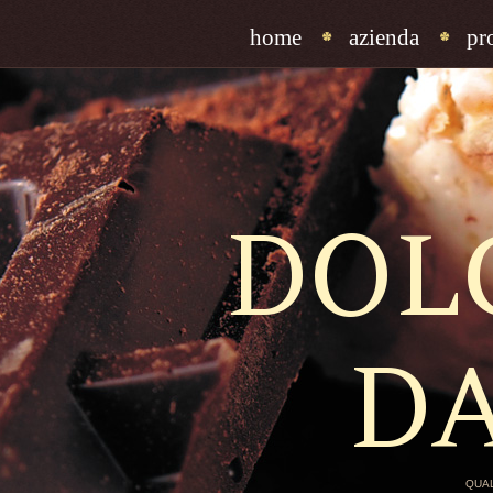
home
azienda
pr
DOL
D
QUAL