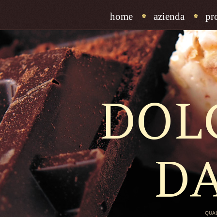
home
azienda
pr
DOL
D
QUAL