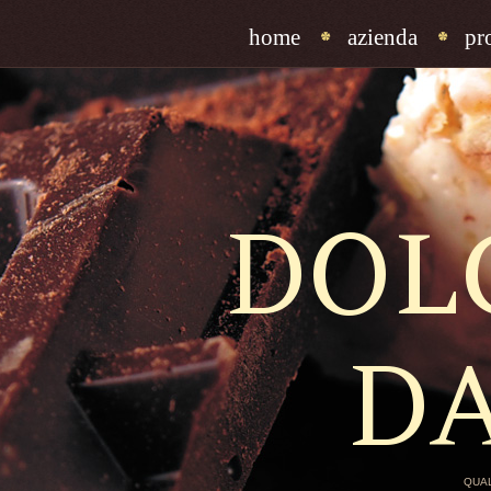
home
azienda
pr
DOL
D
QUAL