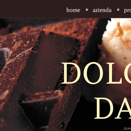
home
azienda
pr
DOL
D
QUAL