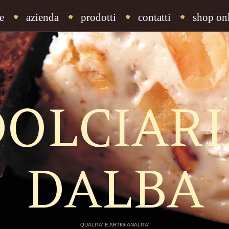
e
azienda
prodotti
contatti
shop onl
DOLCIARI
DALBA
QUALITA' E ARTIGIANALITA'