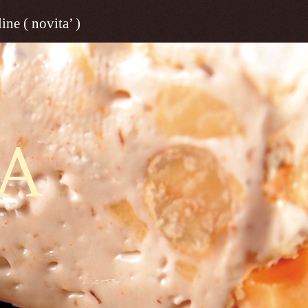
ine ( novita’ )
A