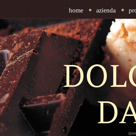
home
azienda
pr
DOL
D
QUAL