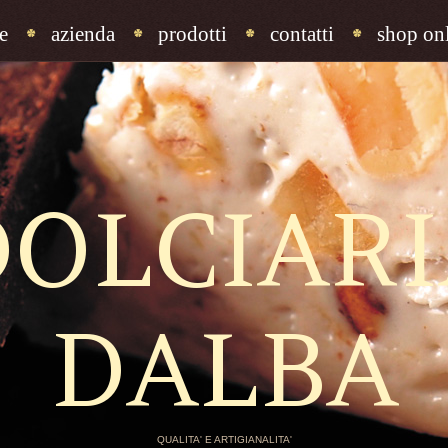
e
azienda
prodotti
contatti
shop onl
DOLCIARI
DALBA
QUALITA' E ARTIGIANALITA'