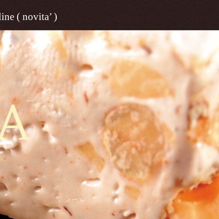
ine ( novita’ )
A