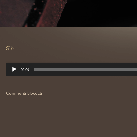
S18
Audio
00:00
/
00:00
00:00
Player
Commenti bloccati