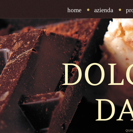
home
azienda
pr
DOL
D
QUAL