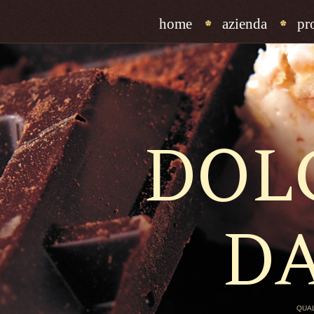
home
azienda
pr
DOL
D
QUAL