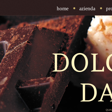
home
azienda
pr
DOL
D
QUAL