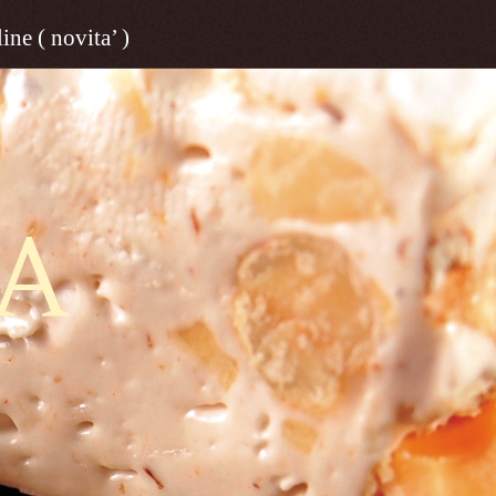
ine ( novita’ )
A