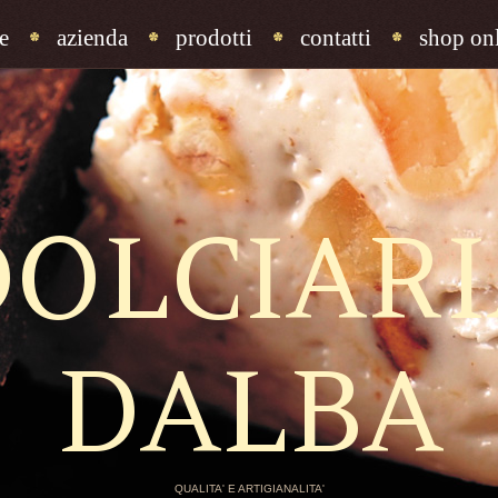
e
azienda
prodotti
contatti
shop onl
DOLCIARI
DALBA
QUALITA' E ARTIGIANALITA'