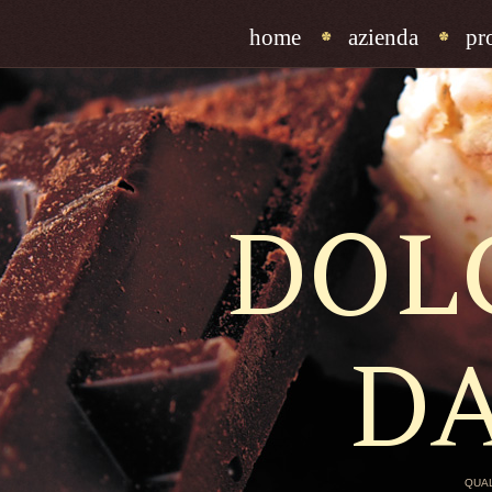
home
azienda
pr
DOL
D
QUAL