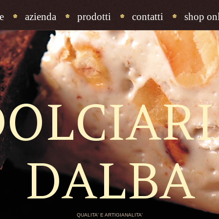
e
azienda
prodotti
contatti
shop onl
DOLCIARI
DALBA
QUALITA' E ARTIGIANALITA'