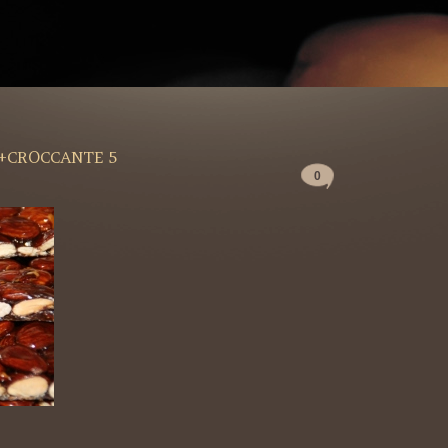
+CROCCANTE 5
0