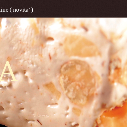
ine ( novita’ )
A