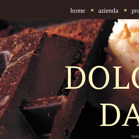
home
azienda
pr
DOL
D
QUAL