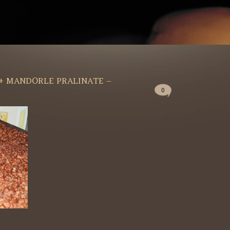
 + MANDORLE PRALINATE –
0