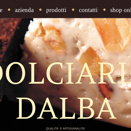
e
azienda
prodotti
contatti
shop onl
DOLCIARI
DALBA
QUALITA' E ARTIGIANALITA'