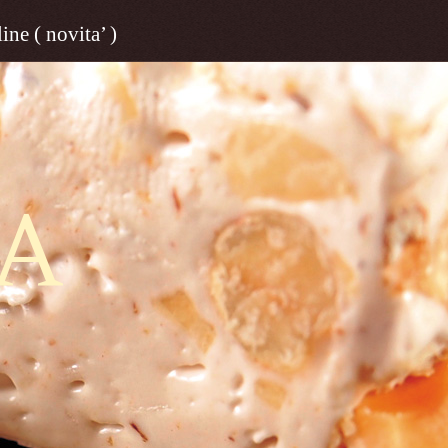
ine ( novita’ )
A