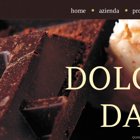
home
azienda
pr
DOL
D
QUAL