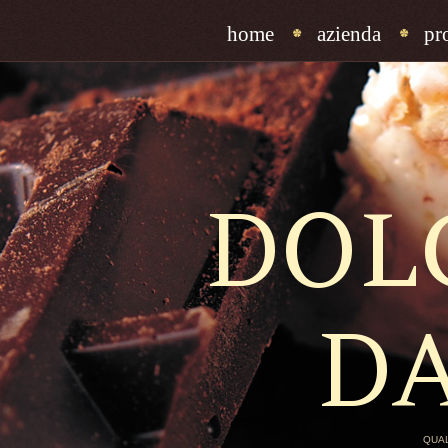
home
azienda
pr
DOL
D
QUAL