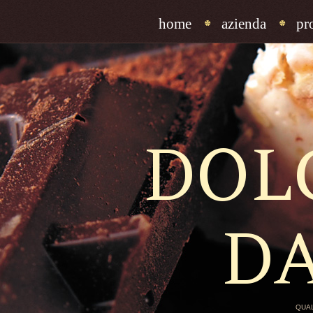
home
azienda
pr
DOL
D
QUAL