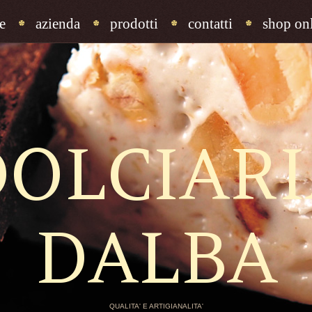
e
azienda
prodotti
contatti
shop onl
DOLCIARI
DALBA
QUALITA' E ARTIGIANALITA'