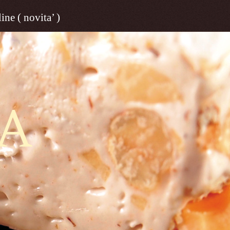
ine ( novita’ )
A