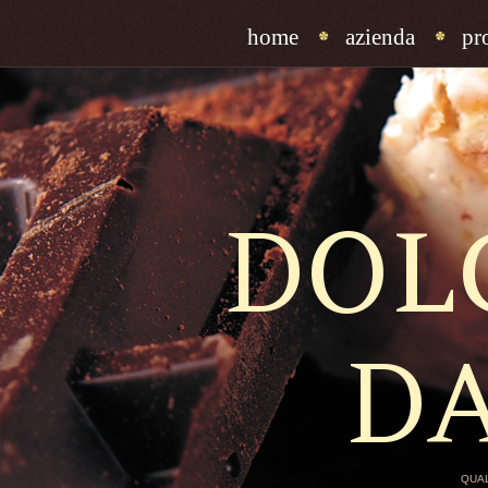
home
azienda
pr
DOL
D
QUAL