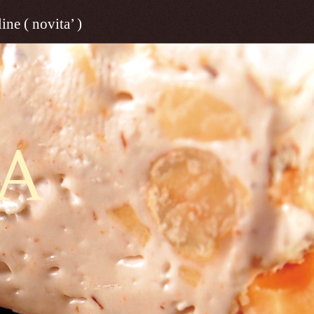
ine ( novita’ )
A