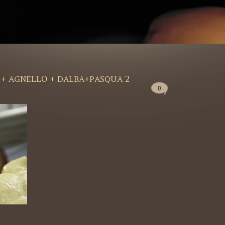
 + AGNELLO + DALBA+PASQUA 2
0