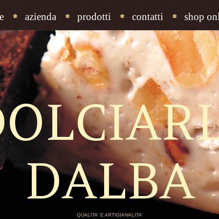
e
azienda
prodotti
contatti
shop onl
DOLCIARI
DALBA
QUALITA' E ARTIGIANALITA'