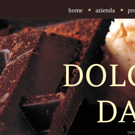
home
azienda
pr
DOL
D
QUAL