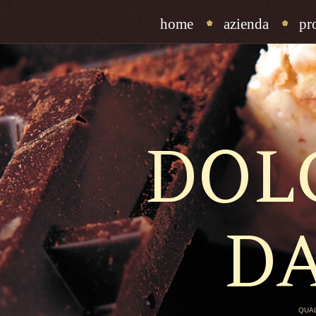
home
azienda
pr
DOL
D
QUAL