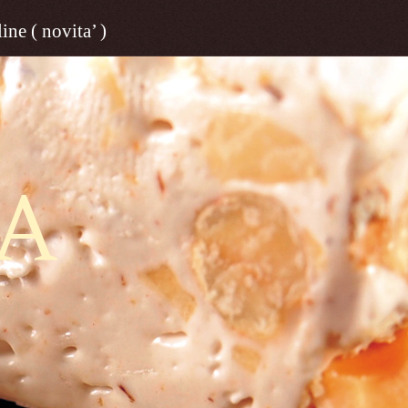
ine ( novita’ )
A