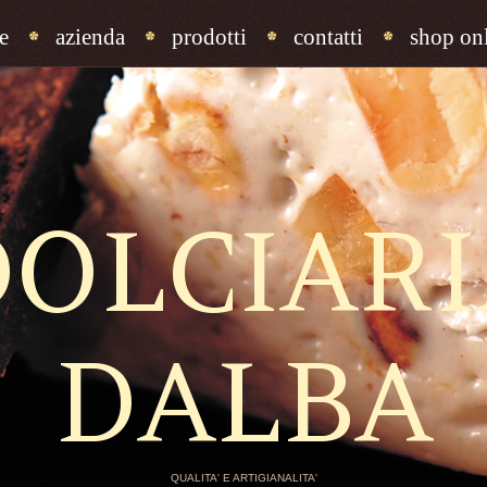
e
azienda
prodotti
contatti
shop onl
DOLCIARI
DALBA
QUALITA' E ARTIGIANALITA'