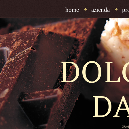
home
azienda
pr
DOL
D
QUAL