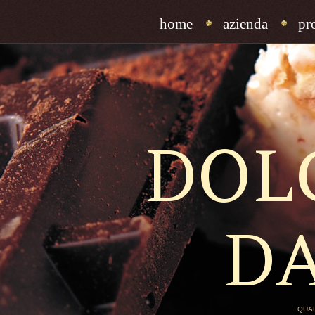
home
azienda
pr
DOL
D
QUAL